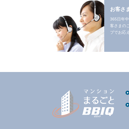
お客さ
365日年
客さまの
プでお応